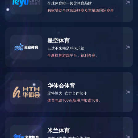
1kw刀盘电机-适用手推割草车
?1000W 36V? 3000rpm无刷直流刀盘电机
用于手扶割草车
产品特点
01
参数