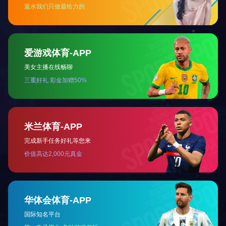
快速导航
关于我们
发展历史
项目案例
解决方案
联系我们
热门产品
通机动力类
发电机
乐鱼·体育-乐鱼(中国)一站式服务官方网站
锂电储能类
联系我们
电话: 023-65828790