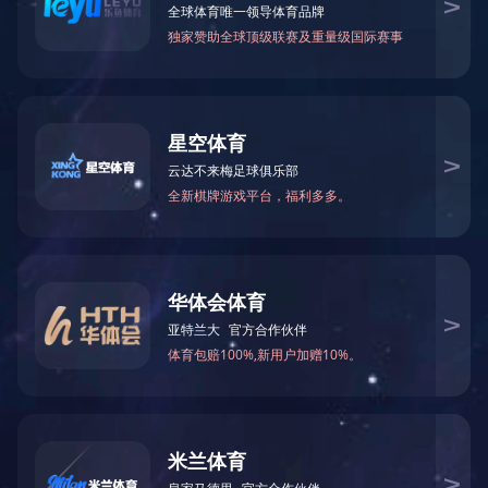
机油传感器
产品特点
相关产品