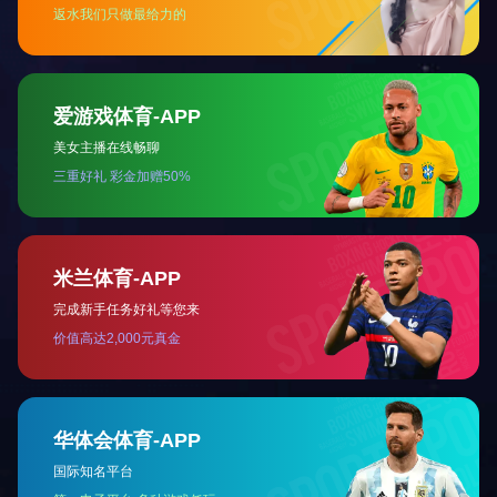
快速导航
关于我们
发展历史
项目案例
解决方案
联系我们
热门产品
通机动力类
发电机
乐鱼·体育-乐鱼(中国)一站式服务官方网站
锂电储能类
联系我们
电话: 023-65828790
地址: 重庆市高新区含谷镇高腾大道992号