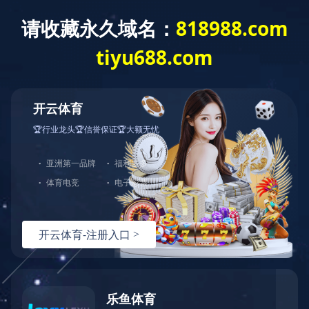
磁电机
乐鱼·体育-乐鱼(中国)一站式服务官方网站
产品中心
发电
机
磁电机
磁电机