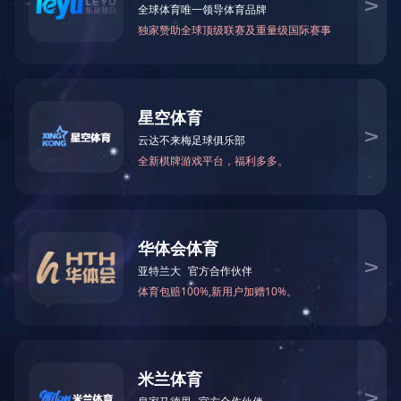
电机–定子
电机–转子
查看更多
查看更多
重庆瑜欣平瑞拥有工程、制造和销售能力。