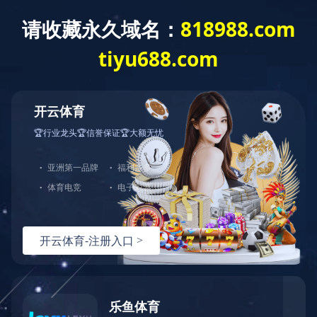
锂电储能类
乐鱼·体育-乐鱼(中国)一站式服务官方网站
产品中心
锂电
储能类
锂电储能类