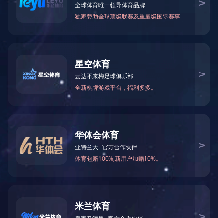
瑜欣电动汽车72V快速充
电充电器
72V快速充电充电器用于电
动汽车。它用于电动汽车。
在这个行业有大约27年的
查看更多
经验。我们是指定的供应
商，长期与该行业的许多著
名客户合作，如
Greenworks、Ryobi、
TTI、Alamo Group、
Briggs&Stratton和
Generac。