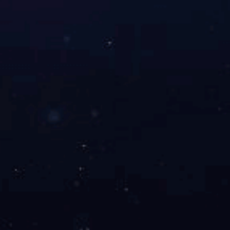
项目案例
解决方案
联系我们
热门产品
通机动力类
发电机
乐鱼·体育-乐鱼(中国)一站式服务官方网站
锂电储能类
联系我们
电话: 023-65828790
地址: 重庆市高新区含谷镇高腾大道992号
邮箱: maoyi@cqyx.com.cn