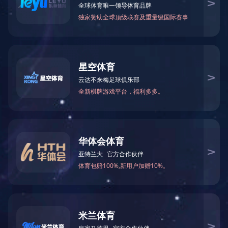
F9.9-01.06.00.05整流器
产品特点