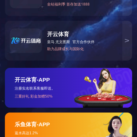
逆变器
查看更多
重庆瑜欣平瑞拥有工程、制造和销售能力。