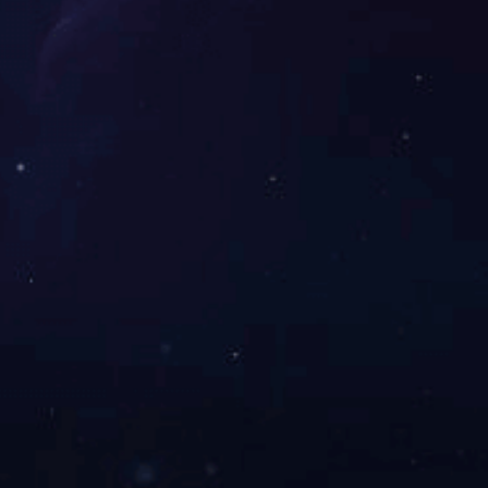
1
2
3
4
Next >
重庆瑜欣平瑞拥有工程、制造和销售能力。
快速导航
热门产品
于我们
通机动力类