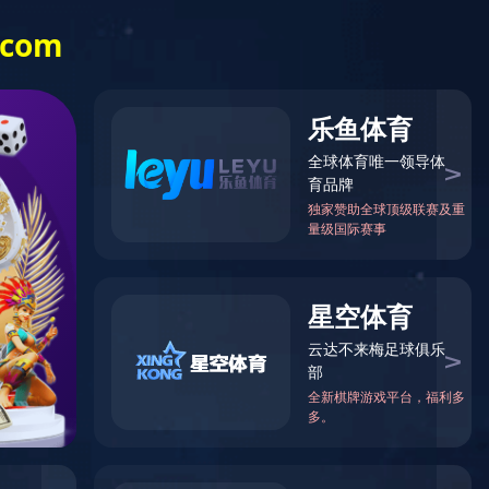
ESG
联系我们
投资者关系
官方网站