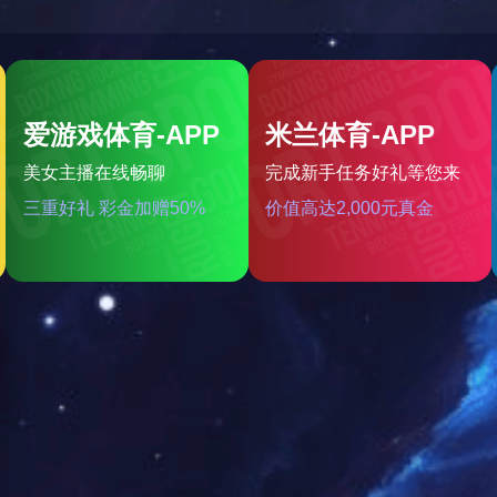
2.5kw驱动电机
1.8kw驱动电