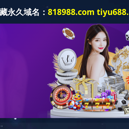
关于我们
研发能力
制造能力
产品中心
解决方案
体育-乐鱼(中国)一站式服务
心
乐鱼·体育-乐鱼(中国)一站式服务官方网站
·体育-乐鱼(中国)一站式服务官方网站