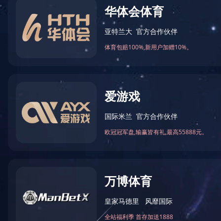
产品分类
驱动电机
控制器
驱动总成