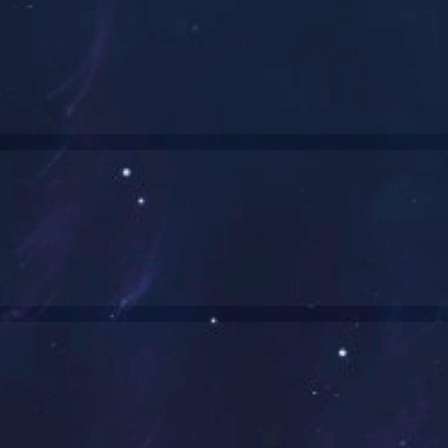
5kw行星驱动
400w转向总成