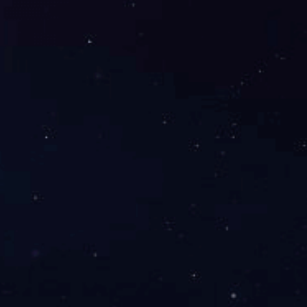
>>
Page 1 / 4
联系我们
电话: 023-65828790