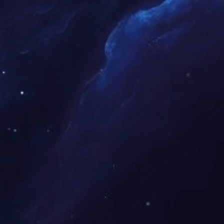
转向系列-PRE02
直流无刷系列（无感）-