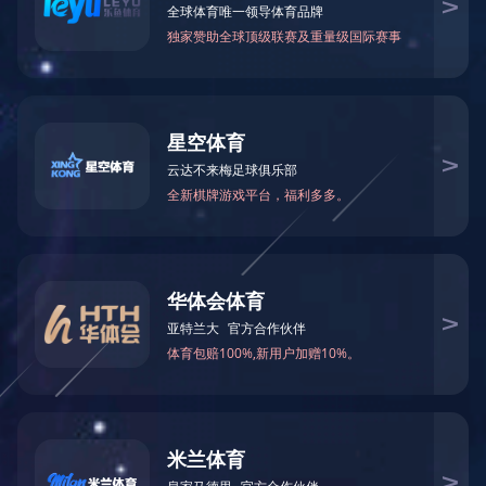
成为卓越的智能控制整体方案供应商
使命
利用技术创新和持续改善，提供技术领先的方案和质量稳
定的产品，为客户创造价值，助力员工成长
核心价值观
坚持长期共赢，以客户为中心，艰苦奋斗，实事求是，开
放合作