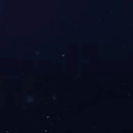
快速导航
关于我们
发展历史
项目案例
解决方案
联系我们
热门产品
通机动力类
发电机
乐鱼·体育-乐鱼(中国)一站式服务官方网站
锂电储能类
联系我们
电话: 023-65828790