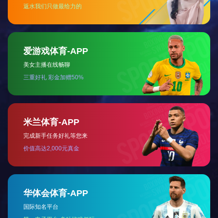
制造
您说我火眼金睛其实我是走心。
设计
没有完美的方案只有更好的方案。