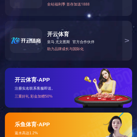
SPP团队
解决客户的不快乐是我们的快乐。
测试
只能千锤百炼才能无惧山长水远。