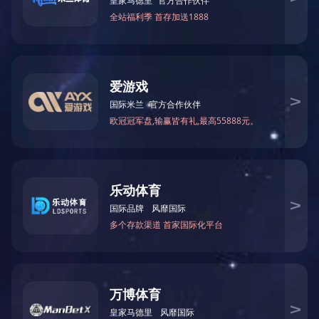
质量
质量是自尊和颜面，客户很在乎，我们更在意。