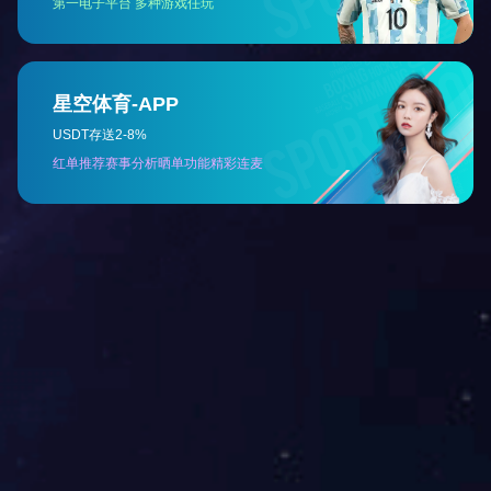
研发
技术领先从来都不是一句空话，而是厚积薄发。
重庆瑜欣平瑞拥有工程、制造和销售能力。
成为卓越的智能控制系统解决方案供应商