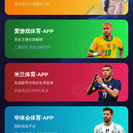
制造
您说我火眼金睛其实我是走心。
设计
没有完美的方案只有更好的方案。