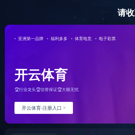
乐鱼·体育-乐鱼(中国)一站式服务官方网站
环保公示
乐鱼·体育-乐鱼(中国)一站式服务官方网站
产品中
一