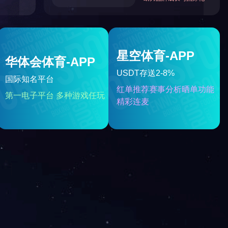
联系我们
电话: 023-65828790