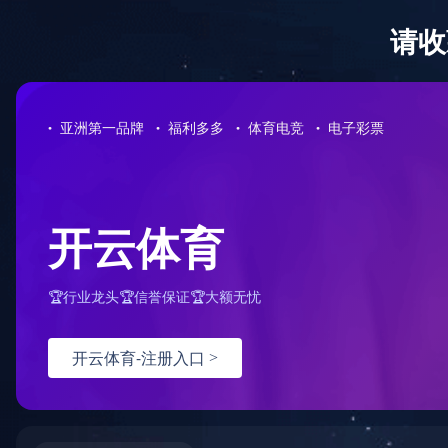
乐鱼·体育-乐鱼(中国)一站式服务官方网站
环保公示
乐鱼·体育-乐鱼(中国)一站式服务官方网站
产品中