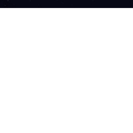
9-01.06.00.05整流器
845907调压器用于Bri
Stratton
查看更多
查看更多
重庆瑜欣平瑞拥有工程、制造和销售能力。