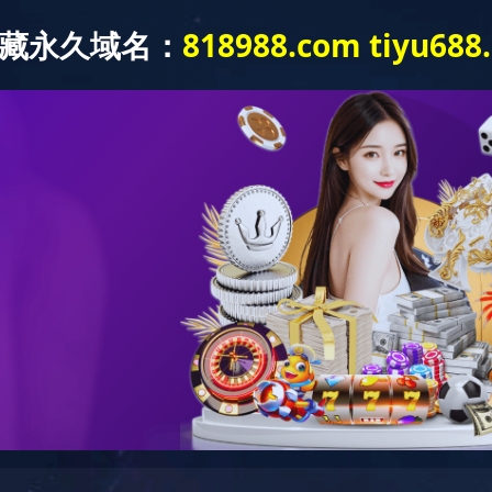
关于我们
研发能力
制造能力
产品中心
解决方案
心
乐鱼·体育-乐鱼(中国)一站式服务官方网站
驱动总成
5kw行星