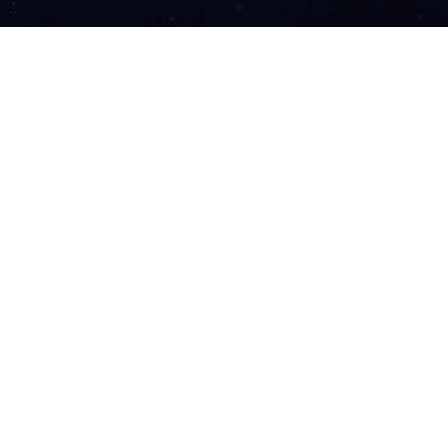
ggs &
用于海的15F-01.03.04充电线
圈
查看更多