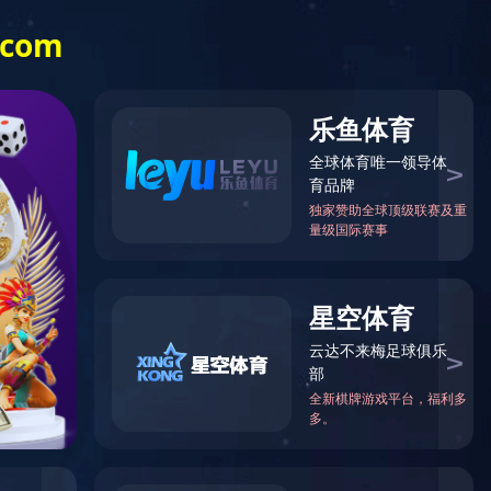
ESG
联系我们
投资者关系
驱动总成