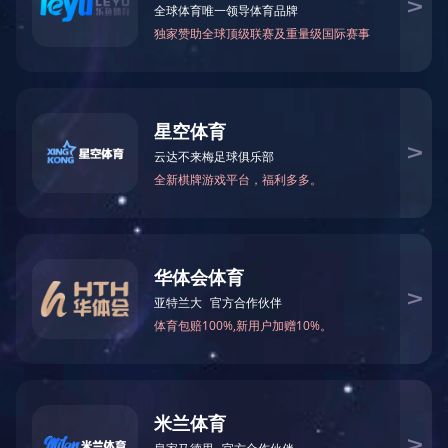
398811点火线圈用于Briggs & Stratton
产品特点