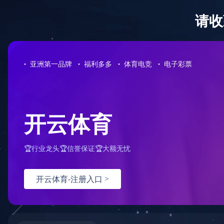
乐鱼·体育-乐鱼(中国)一站式服务官方网站
环保公示
乐鱼·体育-乐鱼(中国)一站式服务官方网站
产品中