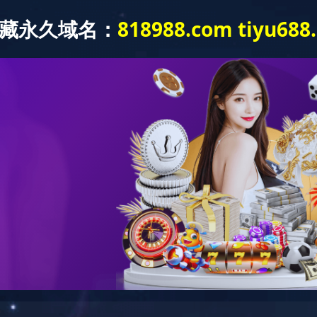
关于我们
研发能力
制造能力
产品中心
解决方案
心
乐鱼·体育-乐鱼(中国)一站式服务官方网站
驱动电机
2.5kw驱