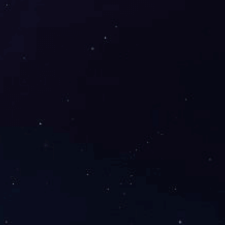
3.5kw驱动电机
45821
49
831...
查看更多