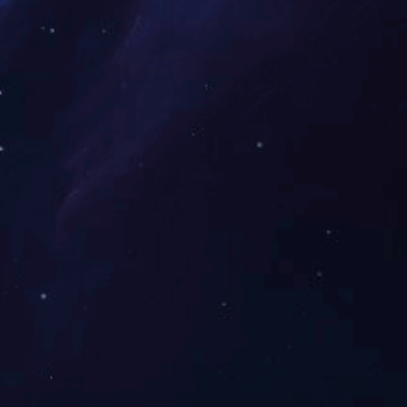
0 GX620 GX610点火线
0044510 0045820 00
圈用于Honda
0045822 0045830 0045
查看更多
查看更多
重庆瑜欣平瑞拥有工程、制造和销售能力。