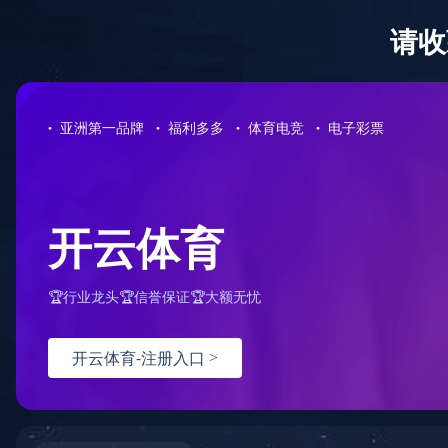
乐鱼·体育-乐鱼(中国)一站式服务官方网站
环保公示
乐鱼·体育-乐鱼(中国)一站式服务官方网站
产品中