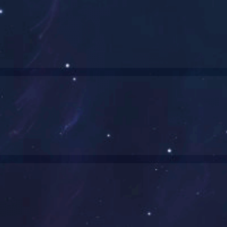
用于海的15F