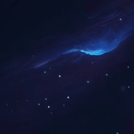
瑜欣电动汽车72V快速充电充
电器
72V快速充电充电器用于电动汽车。它用
于电动汽车。
3988
在这个行业有大约27年的经验。我们是
指定的供应商，长期与该行业的许多著
查看更多
名客户合作，如Greenworks、Ryobi、
TTI、Alamo Group、Briggs&Stratton和
Generac。