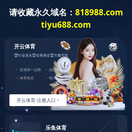
乐鱼·体育-乐鱼(中国)一站式服务官方网站
产品中心
乐鱼
·体育-乐鱼(中国)一站式服务官方网站
控制器