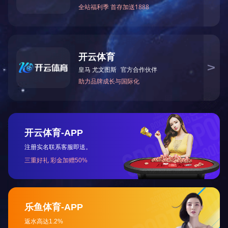
度传感器会发生线性电压变化，驱动控制器可以根据电压变化
控制油门的大小。一台零回转弯割草车（左、右）将配备两个
角度传感器。
查看更多
重庆瑜欣平瑞拥有工程、制造和销售能力。
成为卓越的智能控制系统解决方案供应商