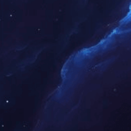
计时器
4V电路，用于割草机发电机摩托车农用拖拉机船用压缩机ATV舷外