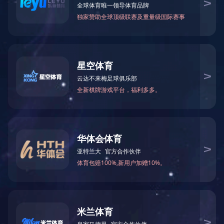
直流无刷系列（有感）-PRG10
产品特点
相关产品