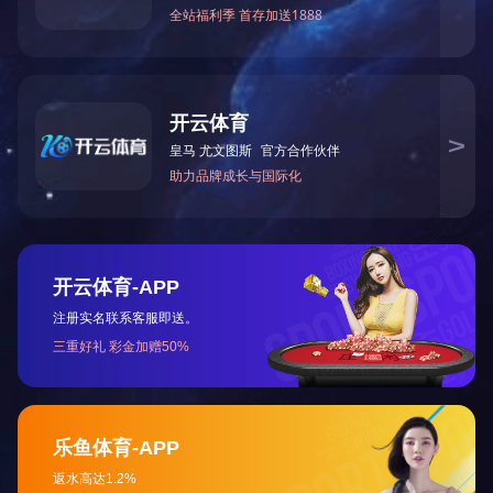
显示模块
查看更多
重庆瑜欣平瑞拥有工程、制造和销售能力。
成为卓越的智能控制系统解决方案供应商