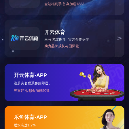
用于百胜T60-05000300W电启动飞轮
查看更多
重庆瑜欣平瑞拥有工程、制造和销售能力。
成为卓越的智能控制系统解决方案供应商